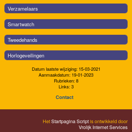
Verzamelaars
Smartwatch
Tweedehands
Horlogeveilingen
Datum laatste wijziging: 15-03-2021
Aanmaakdatum: 19-01-2023
Rubrieken: 8
Links: 3
Contact
Het
Startpagina Script
is ontwikkeld door
Vrolijk Internet Services