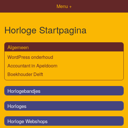
Menu +
Horloge Startpagina
Algemeen
WordPress onderhoud
Accountant in Apeldoorn
Boekhouder Delft
Horlogebandjes
Horloges
Horloge Webshops